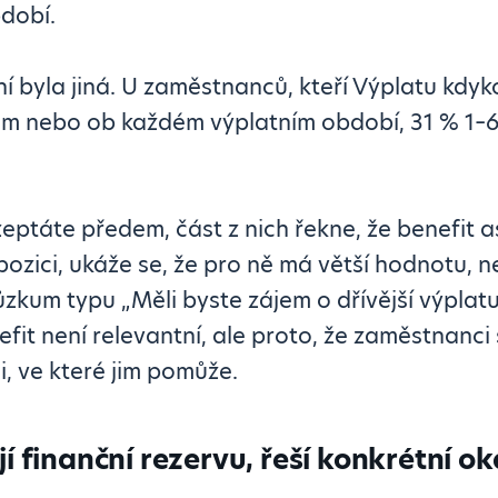
dobí.
 byla jiná. U zaměstnanců, kteří Výplatu kdykol
dém nebo ob každém výplatním období, 31 % 1–6
í zeptáte předem, část z nich řekne, že benefit 
pozici, ukáže se, že pro ně má větší hodnotu, n
růzkum typu „Měli byste zájem o dřívější výplat
efit není relevantní, ale proto, že zaměstnanc
i, ve které jim pomůže.
í finanční rezervu, řeší konkrétní o