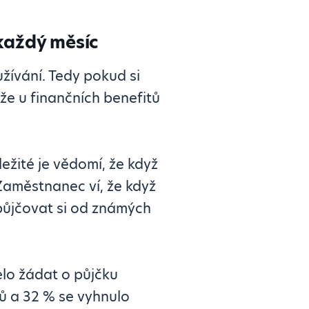
 každý měsíc
užívání. Tedy pokud si
že u finančních benefitů
ležité je vědomí, že když
Zaměstnanec ví, že když
půjčovat si od známých
elo žádat o půjčku
ů a 32 % se vyhnulo