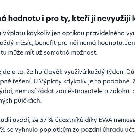
 hodnotu i pro ty, kteří ji nevyužijí
a Výplatu kdykoliv jen optikou pravidelného vy
ždý měsíc, benefit pro něj nemá hodnotu. Jen
otu může mít už samotná možnost.
ejde o to, že ho člověk využívá každý týden. Dů
pné řešení. U Výplaty kdykoliv je to podobné. 
ýdaj, nemusí žádat zaměstnavatele o zálohu, 
ých půjčkách.
tudii uvádí, že 57 % účastníků díky EWA nemus
 % se vyhnulo poplatkům za pozdní úhradu účt