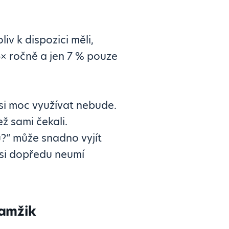
iv k dispozici měli,
× ročně a jen 7 % pouze
asi moc využívat nebude.
ež sami čekali.
u?“ může snadno vyjít
i si dopředu neumí
kamžik