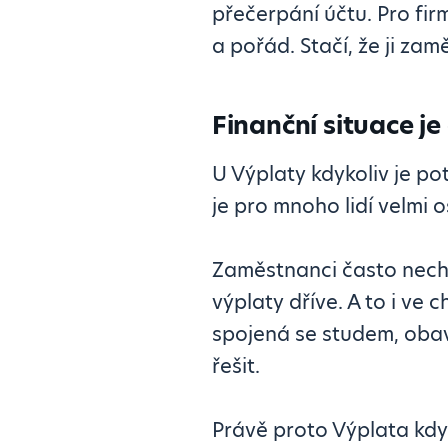
přečerpání účtu. Pro firm
a pořád. Stačí, že ji zam
Finanční situace j
U Výplaty kdykoliv je po
je pro mnoho lidí velmi 
Zaměstnanci často necht
výplaty dříve. A to i ve
spojená se studem, obav
řešit.
Právě proto Výplata kdy