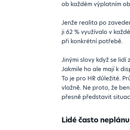
ob každém výplatním ob
Jenže realita po zavedení
ji 62 % využívalo v kaž
při konkrétní potřebě.
Jinými slovy když se lid
Jakmile ho ale mají k dis
To je pro HR důležité. P
vlažně. Ne proto, že ben
přesně představit situac
Lidé často neplánuj