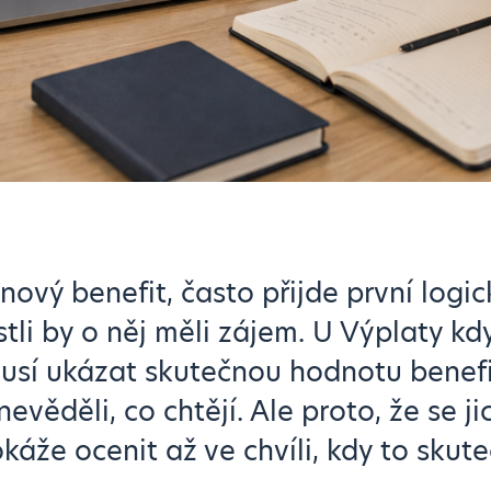
nový benefit, často přijde první logic
tli by o něj měli zájem. U Výplaty k
sí ukázat skutečnou hodnotu benefi
evěděli, co chtějí. Ale proto, že se j
okáže ocenit až ve chvíli, kdy to skut