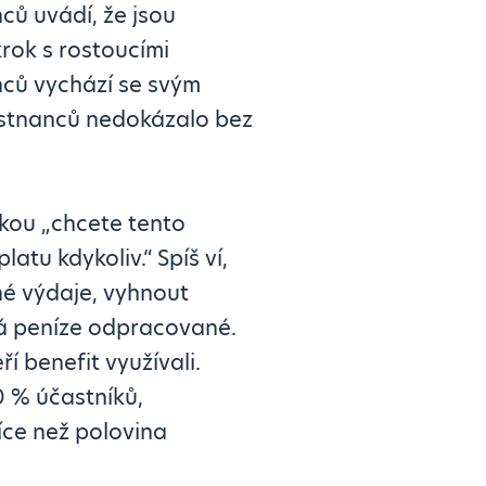
ů uvádí, že jsou
krok s rostoucími
nců vychází se svým
stnanců nedokázalo bez
zkou „chcete tento
tu kdykoliv.“ Spíš ví,
né výdaje, vyhnout
má peníze odpracované.
í benefit využívali.
0 % účastníků,
íce než polovina