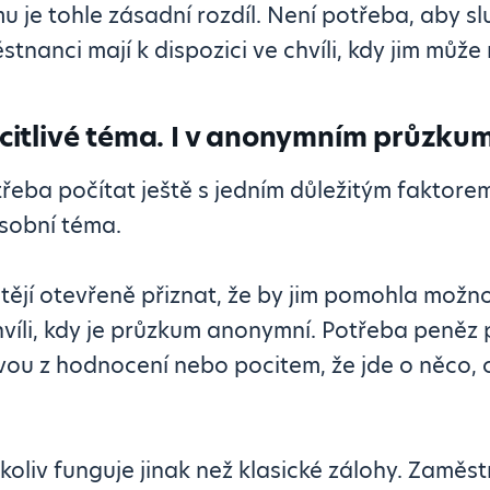
u je tohle zásadní rozdíl. Není potřeba, aby sl
ěstnanci mají k dispozici ve chvíli, kdy jim můž
e citlivé téma. I v anonymním průzku
třeba počítat ještě s jedním důležitým faktorem
osobní téma.
ějí otevřeně přiznat, že by jim pomohla možnos
 chvíli, kdy je průzkum anonymní. Potřeba peně
ou z hodnocení nebo pocitem, že jde o něco, c
koliv funguje jinak než klasické zálohy. Zaměs