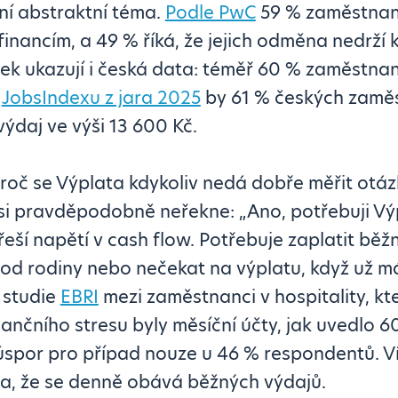
ení abstraktní téma.
Podle PwC
59 % zaměstnanc
financím, a 49 % říká, že jejich odměna nedrží 
k ukazují i česká data: téměř 60 % zaměstna
e
JobsIndexu z jara 2025
by 61 % českých zamě
výdaj ve výši 13 600 Kč.
proč se Výplata kdykoliv nedá dobře měřit otá
i pravděpodobně neřekne: „Ano, potřebuji Výpla
eší napětí v cash flow. Potřebuje zaplatit běž
i od rodiny nebo nečekat na výplatu, když už 
 studie
EBRI
mezi zaměstnanci v hospitality, kteř
ančního stresu byly měsíční účty, jak uvedlo 6
spor pro případ nouze u 46 % respondentů. V
a, že se denně obává běžných výdajů.