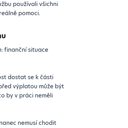
užbu používali všichni
e reálně pomoci.
mu
: finanční situace
t dostat se k části
z před výplatou může být
o by v práci neměli
tnanec nemusí chodit