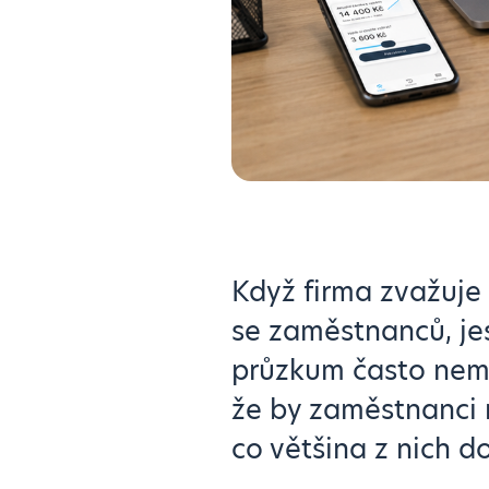
Když firma zvažuje 
se zaměstnanců, jes
průzkum často nemu
že by zaměstnanci n
co většina z nich d