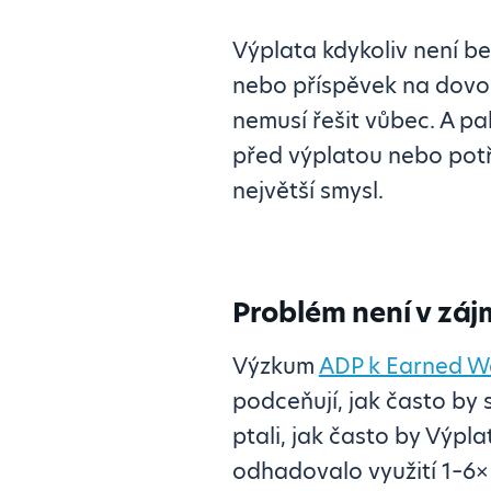
Výplata kdykoliv není be
nebo příspěvek na dovole
nemusí řešit vůbec. A pa
před výplatou nebo potře
největší smysl.
Problém není v záj
Výzkum
ADP k Earned W
podceňují, jak často by s
ptali, jak často by Výpl
odhadovalo využití 1–6×