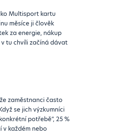
ako Multisport kartu
nu měsíce ji člověk
atek za energie, nákup
v tu chvíli začíná dávat
, že zaměstnanci často
 Když se jich výzkumníci
 konkrétní potřebě“, 25 %
tí v každém nebo