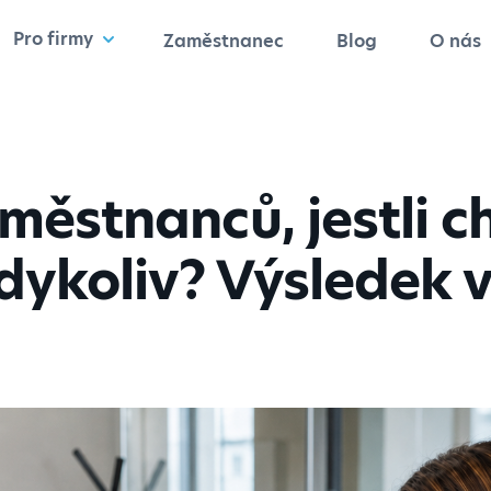
Pro firmy
Zaměstnanec
Blog
O nás
městnanců, jestli ch
dykoliv? Výsledek 