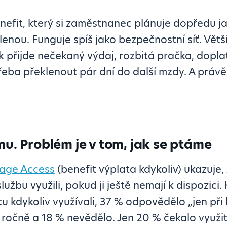
nefit, který si zaměstnanec plánuje dopředu j
nou. Funguje spíš jako bezpečnostní síť. Větši
k přijde nečekaný výdaj, rozbitá pračka, dopl
ba překlenout pár dní do další mzdy. A právě 
mu. Problém je v tom, jak se ptáme
age Access
(benefit výplata kdykoliv) ukazuje
lužbu využili, pokud ji ještě nemají k dispozici.
atu kdykoliv využívali, 37 % odpovědělo „jen při
 ročně a 18 % nevědělo. Jen 20 % čekalo využi