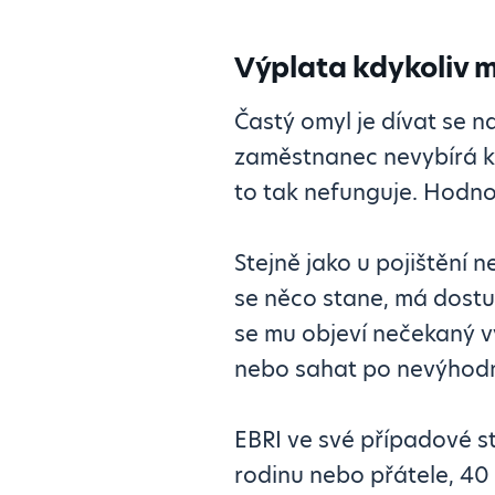
Výplata kdykoliv má
Častý omyl je dívat se n
zaměstnanec nevybírá ka
to tak nefunguje. Hodn
Stejně jako u pojištění n
se něco stane, má dostu
se mu objeví nečekaný v
nebo sahat po nevýhodn
EBRI ve své případové s
rodinu nebo přátele, 40