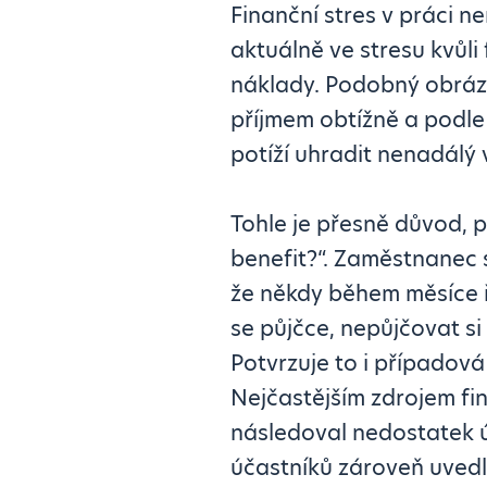
Finanční stres v práci n
aktuálně ve stresu kvůli 
náklady. Podobný obráze
příjmem obtížně a podl
potíží uhradit nenadálý 
Tohle je přesně důvod, 
benefit?“. Zaměstnanec s
že někdy během měsíce ř
se půjčce, nepůjčovat s
Potvrzuje to i případová
Nejčastějším zdrojem fin
následoval nedostatek ú
účastníků zároveň uvedl