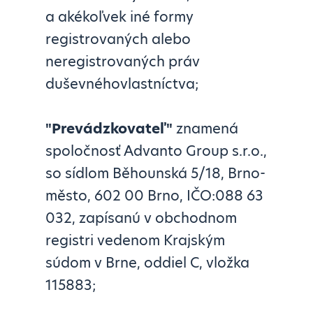
a akékoľvek iné formy
registrovaných alebo
neregistrovaných práv
duševnéhovlastníctva;
"Prevádzkovateľ"
znamená
spoločnosť Advanto Group s.r.o.,
so sídlom Běhounská 5/18, Brno-
město, 602 00 Brno, IČO:088 63
032, zapísanú v obchodnom
registri vedenom Krajským
súdom v Brne, oddiel C, vložka
115883;