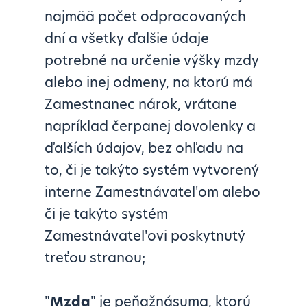
najmää počet odpracovaných
dní a všetky ďalšie údaje
potrebné na určenie výšky mzdy
alebo inej odmeny, na ktorú má
Zamestnanec nárok, vrátane
napríklad čerpanej dovolenky a
ďalších údajov, bez ohľadu na
to, či je takýto systém vytvorený
interne Zamestnávatel'om alebo
či je takýto systém
Zamestnávatel'ovi poskytnutý
treťou stranou;
"
Mzda
" je peňažnásuma, ktorú