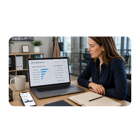
Ptát se zaměstnanců, jestli
chtějí Výplatu kdykoliv?
Výsledek vás může zmást
Číst dále