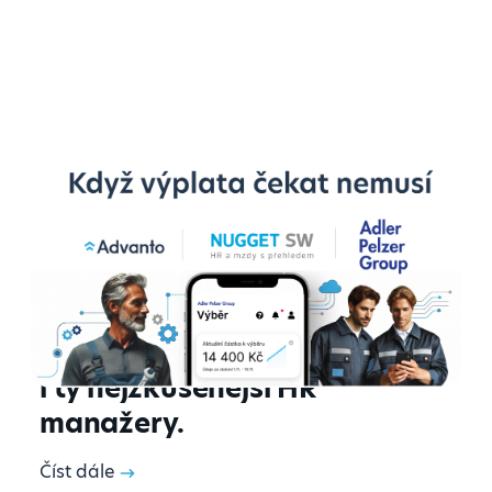
Adler Pelzer Group ve svých
pěti výrobních závodech v
České republice a na
Slovensku zpřístupnila všem
zaměstnancům výplatu
kdykoliv. Výsledky překvapily
i ty nejzkušenější HR
manažery.
Číst dále