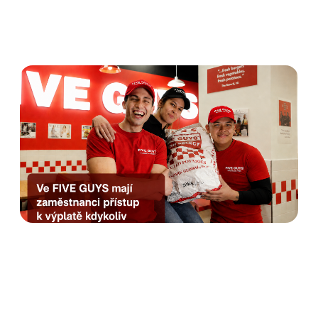
Five Guys nabízí
zaměstnancům Výplatu
kdykoliv od Advanta.
Rozhovor s HR manažerkou
Anetou Krausovou
Číst dále